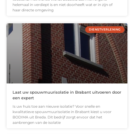
helemaal in verdiept is en niet doorheeft wat er in zijn of
haar directe omgeving
DIENSTVERLENING
Laat uw spouwmuurisolatie in Brabant uitvoeren door
een expert
Is uw huis toe aan nieuwe isolatie? Voor snelle en
kwalitatieve spouwmuurisolatie in Brabant kiest u voor
BODIMA uit Breda. Dit bedrijf zorgt ervoor dat het
aanbrengen van de isolatie