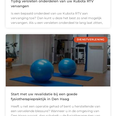
Tijdig versleten onderdelen van uw Kubota RTV
vervangen
Is een bepaald onderdeel van uw Kubota RTV aan
vervanging toe? Dan kunt u deze het best zo snel mogelijk
vervangen. Als u een versleten onderdeel te lang laat zitten,
DIENSTVERLENING
Start met uw revalidatie bij een goede
fysiotherapiepraktijk in Den Haag
Heeft u net een operatie gehad of bent u herstellende van
een vervelende blessure? Wanneer u in de omgeving van
Den Haag woont, dan schakelt u de fysiotherapeuten van