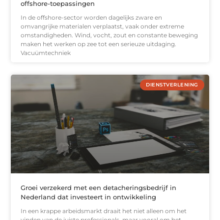
offshore-toepassingen
In de offshore-sector worden dagelijks zware en
omvangrijke materialen verplaatst, vaak onder extreme
omstandigheden. Wind, vocht, zout en constante beweging
maken het werken op zee tot een serieuze uitdaging.
Vacuümtechniek
DIENSTVERLENING
Groei verzekerd met een detacheringsbedrijf in
Nederland dat investeert in ontwikkeling
In een krappe arbeidsmarkt draait het niet alleen om het
vinden van de juiste professionals, maar vooral om het