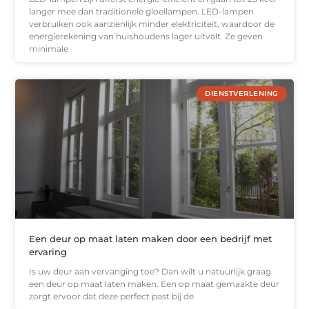
langer mee dan traditionele gloeilampen. LED-lampen
verbruiken ook aanzienlijk minder elektriciteit, waardoor de
energierekening van huishoudens lager uitvalt. Ze geven
minimale
DIENSTVERLENING
Een deur op maat laten maken door een bedrijf met
ervaring
Is uw deur aan vervanging toe? Dan wilt u natuurlijk graag
een deur op maat laten maken. Een op maat gemaakte deur
zorgt ervoor dat deze perfect past bij de