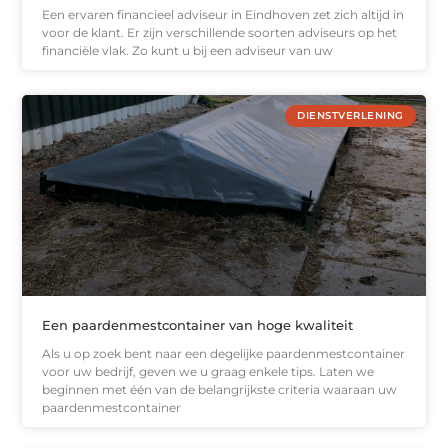
Een ervaren financieel adviseur in Eindhoven zet zich altijd in
voor de klant. Er zijn verschillende soorten adviseurs op het
financiële vlak. Zo kunt u bij een adviseur van uw
DIENSTVERLENING
Een paardenmestcontainer van hoge kwaliteit
Als u op zoek bent naar een degelijke paardenmestcontainer
voor uw bedrijf, geven we u graag enkele tips. Laten we
beginnen met één van de belangrijkste criteria waaraan uw
paardenmestcontainer