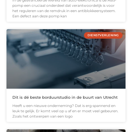
In de geavanceerde wereld van auto-elektronica is de ABS-
pomp een cruciaal onderdeel dat verantwoordelijk is voor
het reguleren van de remdruk in een antiblokkeersysteem.
Een defect aan deze pomp kan
DIENSTVERLENING
Dit is dé beste borduurstudio in de buurt van Utrecht
Heeft u een nieuwe onderneming? Dat is erg spannend en
leuk te gelijk. Er komt veel op u af en er moet veel gebeuren.
Zoals het ontwerpen van een logo