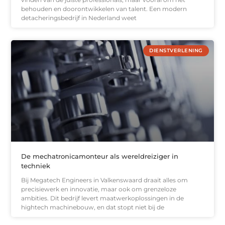
behouden en doorontwikkelen van talent. Een modern
detacheringsbedrijf in Nederland weet
DIENSTVERLENING
De mechatronicamonteur als wereldreiziger in
techniek
Bij Megatech Engineers in Valkenswaard draait alles om
precisiewerk en innovatie, maar ook om grenzeloze
ambities. Dit bedrijf levert maatwerkoplossingen in de
hightech machinebouw, en dat stopt niet bij de