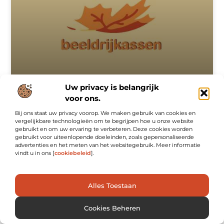
Uw privacy is belangrijk
Voordelen van architectonisch beton in de keuken
voor ons.
Beton wordt gewoonlijk toegeschreven als een materiaal
Bij ons staat uw privacy voorop. We maken gebruik van cookies en
dat wordt gebruikt voor de bouw van bruggen of
vergelijkbare technologieën om te begrijpen hoe u onze website
gebouwen. De kenmerken die onmiddellijk bij me opkomen
gebruikt en om uw ervaring te verbeteren. Deze cookies worden
zijn: onaantrekkelijk, zwaar en grijs. De
gebruikt voor uiteenlopende doeleinden, zoals gepersonaliseerde
advertenties en het meten van het websitegebruik. Meer informatie
vindt u in ons [
cookiebeleid
].
DIENSTVERLENING
Alles Toestaan
Cookies Beheren