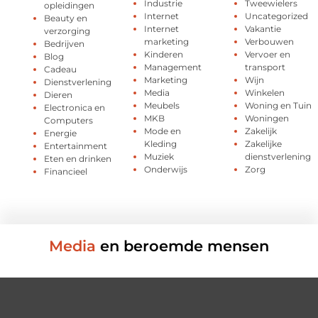
Industrie
Tweewielers
opleidingen
Internet
Uncategorized
Beauty en
Internet
Vakantie
verzorging
marketing
Verbouwen
Bedrijven
Kinderen
Vervoer en
Blog
Management
transport
Cadeau
Marketing
Wijn
Dienstverlening
Media
Winkelen
Dieren
Meubels
Woning en Tuin
Electronica en
MKB
Woningen
Computers
Mode en
Zakelijk
Energie
Kleding
Zakelijke
Entertainment
Muziek
dienstverlening
Eten en drinken
Onderwijs
Zorg
Financieel
Media
en beroemde mensen