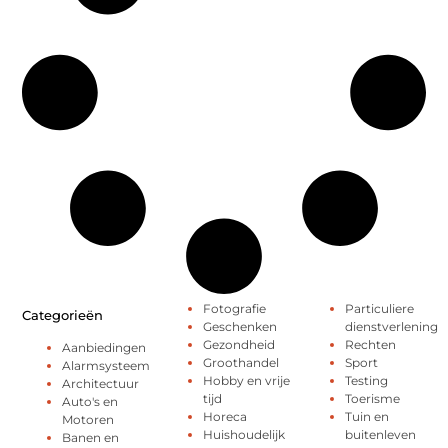
Fotografie
Particuliere
Categorieën
Geschenken
dienstverlening
Gezondheid
Rechten
Aanbiedingen
Groothandel
Sport
Alarmsysteem
Hobby en vrije
Testing
Architectuur
tijd
Toerisme
Auto's en
Horeca
Tuin en
Motoren
Huishoudelijk
buitenleven
Banen en