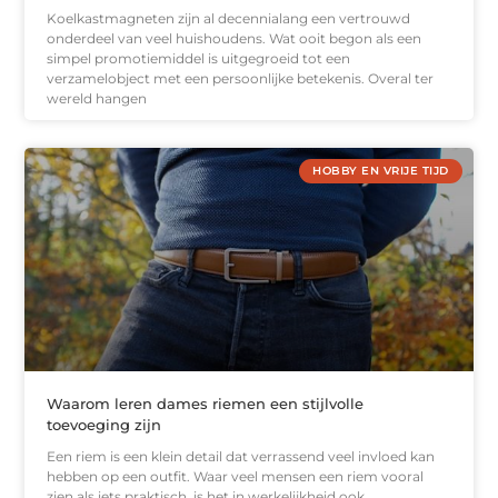
Koelkastmagneten zijn al decennialang een vertrouwd
onderdeel van veel huishoudens. Wat ooit begon als een
simpel promotiemiddel is uitgegroeid tot een
verzamelobject met een persoonlijke betekenis. Overal ter
wereld hangen
HOBBY EN VRIJE TIJD
Waarom leren dames riemen een stijlvolle
toevoeging zijn
Een riem is een klein detail dat verrassend veel invloed kan
hebben op een outfit. Waar veel mensen een riem vooral
zien als iets praktisch, is het in werkelijkheid ook