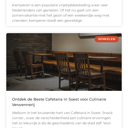
Kamperen is een populaire vrijetijdsbesteding waar veel
Nederlanders van genieten. Of het nu gaat om een ​​
zomervakantie met het gezin of een weekendje weg met
vrienden, kamperen biedt een geweldige
WINKELEN
Ontdek de Beste Cafetaria in Soest voor Culinaire
Verwennerij
Welkom in het bruisende hart van Cafetaria in Soest. Snack
corner., waar de verscheidenheid aan culinaire ervaringen
net zo kleurrijk is als de geschiedenis van de stad zelf. Voor