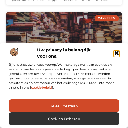
WINKELEN
Uw privacy is belangrijk
voor ons.
Bij ons staat uw privacy voorop. We maken gebruik van cookies en
vergelijkbare technologieën om te begrijpen hoe u onze website
gebruikt en om uw ervaring te verbeteren. Deze cookies worden
Ontdek de beste boekhandel in Hoogeveen
gebruikt voor uiteenlopende doeleinden, zoals gepersonaliseerde
advertenties en het meten van het websitegebruik. Meer informatie
Boekhandels hebben altijd een speciale plek in het hart van
vindt u in ons [
cookiebeleid
].
literatuurliefhebbers. In Hoogeveen is dat niet anders. Of je
nu op zoek bent naar een nieuwe roman, een inspirerend
non-fictieboek,
Alles Toestaan
Cookies Beheren
WINKELEN