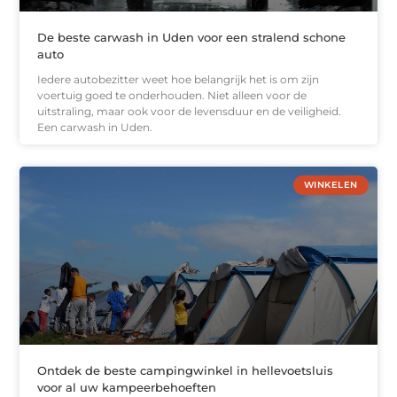
De beste carwash in Uden voor een stralend schone
auto
Iedere autobezitter weet hoe belangrijk het is om zijn
voertuig goed te onderhouden. Niet alleen voor de
uitstraling, maar ook voor de levensduur en de veiligheid.
Een carwash in Uden.
WINKELEN
Ontdek de beste campingwinkel in hellevoetsluis
voor al uw kampeerbehoeften