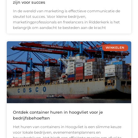
zijn voor succes
In de wereld van marketing is effectieve communicatie de
sleutel tot succes. Voor kleine bedrijven,
marketingprofessionals en freelancers in Ridderkerk is het
belangrijk om aandacht te besteden aan de kracht
WINKELEN
Ontdek container huren in hoogvliet voor je
bedrijfsbehoeften
Het huren van containers in Hoogvliet is een slimme keuze
voor lokale bedrijven, evenementenplanners en
bouwbedrijven. Het biedt een efficiënte manier om afval te