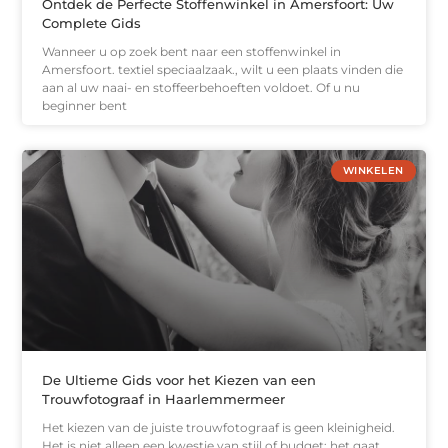
Ontdek de Perfecte Stoffenwinkel in Amersfoort: Uw
Complete Gids
Wanneer u op zoek bent naar een stoffenwinkel in
Amersfoort. textiel speciaalzaak., wilt u een plaats vinden die
aan al uw naai- en stoffeerbehoeften voldoet. Of u nu
beginner bent
WINKELEN
De Ultieme Gids voor het Kiezen van een
Trouwfotograaf in Haarlemmermeer
Het kiezen van de juiste trouwfotograaf is geen kleinigheid.
Het is niet alleen een kwestie van stijl of budget; het gaat