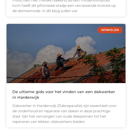
misschien niet meteen bekend als een modehoofdstad.
toch heeft dit pittoreske stadje een verrassende invloed op
de damesmode. in dit blog zullen we
WINKELEN
De ultieme gids voor het vinden van een dakwerker
in Harderwijk
Dakwerker in Harderwijk (Dakreparatie) zijn essentieel voor
de onderhoud en reparatie van daken in deze prachtige
stad. Van het vervangen van oude dakpannen tot het
repareren van lekken, dakwerkers bieden