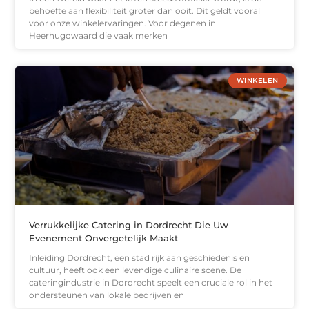
behoefte aan flexibiliteit groter dan ooit. Dit geldt vooral
voor onze winkelervaringen. Voor degenen in
Heerhugowaard die vaak merken
WINKELEN
Verrukkelijke Catering in Dordrecht Die Uw
Evenement Onvergetelijk Maakt
Inleiding Dordrecht, een stad rijk aan geschiedenis en
cultuur, heeft ook een levendige culinaire scene. De
cateringindustrie in Dordrecht speelt een cruciale rol in het
ondersteunen van lokale bedrijven en