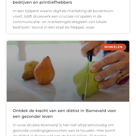
bedrijven en printliefhebbers
In een tijdperk waarin digitale marketing de boventoon
voert, blijft drukwerk een cruciale rol spelen in de
communicatie- en marketingstrategieën van lokale
bedrijven. Vooral in een stad als Meppel, waar
WINKELEN
Ontdek de kracht van een diëtist in Barneveld voor
een gezonder leven
In onze drukke levensstijl is het niet altijd eenvoudig om
gezonde voedingsgewoonten aan te houden. Hier komt
de diëtist in Barneveld om de hoek kijken. Zij bieden