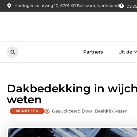
Harlingerstraatweg 10, 8701 XR Bolsward, Nederland
03:0
Partners
Uit de 
Dakbedekking in wijch
weten
Gepubliceerd Door: Beeldrijk Assen
WINKELEN