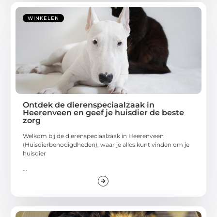
WINKELEN
Ontdek de dierenspeciaalzaak in
Heerenveen en geef je huisdier de beste
zorg
Welkom bij de dierenspeciaalzaak in Heerenveen
(Huisdierbenodigdheden), waar je alles kunt vinden om je
huisdier
...