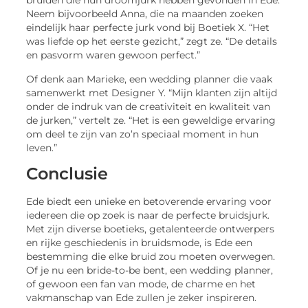
bruiden die hun droomjurk hebben gevonden in Ede.
Neem bijvoorbeeld Anna, die na maanden zoeken
eindelijk haar perfecte jurk vond bij Boetiek X. “Het
was liefde op het eerste gezicht,” zegt ze. “De details
en pasvorm waren gewoon perfect.”
Of denk aan Marieke, een wedding planner die vaak
samenwerkt met Designer Y. “Mijn klanten zijn altijd
onder de indruk van de creativiteit en kwaliteit van
de jurken,” vertelt ze. “Het is een geweldige ervaring
om deel te zijn van zo’n speciaal moment in hun
leven.”
Conclusie
Ede biedt een unieke en betoverende ervaring voor
iedereen die op zoek is naar de perfecte bruidsjurk.
Met zijn diverse boetieks, getalenteerde ontwerpers
en rijke geschiedenis in bruidsmode, is Ede een
bestemming die elke bruid zou moeten overwegen.
Of je nu een bride-to-be bent, een wedding planner,
of gewoon een fan van mode, de charme en het
vakmanschap van Ede zullen je zeker inspireren.