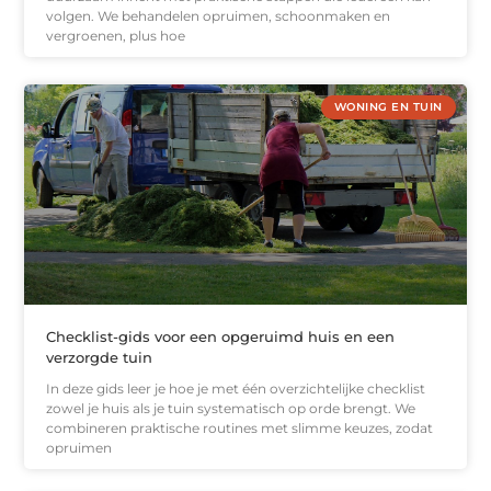
volgen. We behandelen opruimen, schoonmaken en
vergroenen, plus hoe
WONING EN TUIN
Checklist-gids voor een opgeruimd huis en een
verzorgde tuin
In deze gids leer je hoe je met één overzichtelijke checklist
zowel je huis als je tuin systematisch op orde brengt. We
combineren praktische routines met slimme keuzes, zodat
opruimen