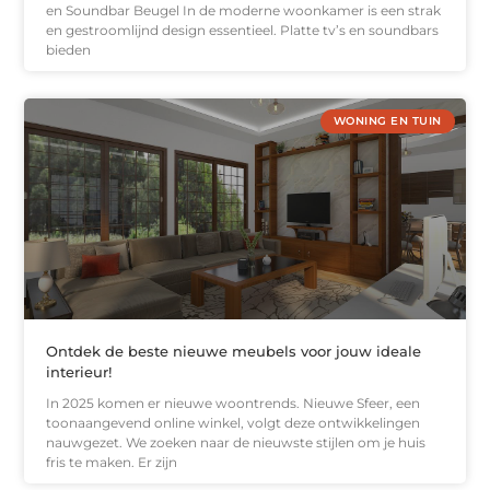
en Soundbar Beugel In de moderne woonkamer is een strak
en gestroomlijnd design essentieel. Platte tv’s en soundbars
bieden
WONING EN TUIN
Ontdek de beste nieuwe meubels voor jouw ideale
interieur!
In 2025 komen er nieuwe woontrends. Nieuwe Sfeer, een
toonaangevend online winkel, volgt deze ontwikkelingen
nauwgezet. We zoeken naar de nieuwste stijlen om je huis
fris te maken. Er zijn