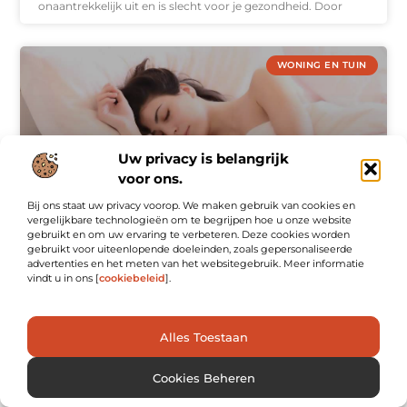
onaantrekkelijk uit en is slecht voor je gezondheid. Door
WONING EN TUIN
Uw privacy is belangrijk
voor ons.
Bij ons staat uw privacy voorop. We maken gebruik van cookies en
vergelijkbare technologieën om te begrijpen hoe u onze website
gebruikt en om uw ervaring te verbeteren. Deze cookies worden
gebruikt voor uiteenlopende doeleinden, zoals gepersonaliseerde
Energie besparen en comfortabel warm met een
advertenties en het meten van het websitegebruik. Meer informatie
elektrische deken
vindt u in ons [
cookiebeleid
].
Bent u op zoek naar een manier om energie te besparen en
comfortabel te blijven terwijl u slaapt? Een elektrische deken
kan de oplossing zijn. Elektrische dekens zijn een
Alles Toestaan
energiezuinige
Cookies Beheren
WONING EN TUIN