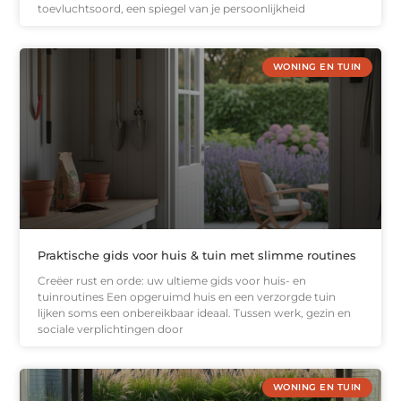
toevluchtsoord, een spiegel van je persoonlijkheid
WONING EN TUIN
Praktische gids voor huis & tuin met slimme routines
Creëer rust en orde: uw ultieme gids voor huis- en
tuinroutines Een opgeruimd huis en een verzorgde tuin
lijken soms een onbereikbaar ideaal. Tussen werk, gezin en
sociale verplichtingen door
WONING EN TUIN