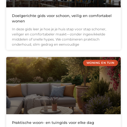
Doelgerichte gids voor schoon, veilig en comfortabel
wonen
In deze gids leer je hoe je je huis stap voor stap schoner,
veiliger en comfortabeler maakt—zonder ingewikkelde
middelen of snelle hypes. We combineren praktisch
onderhoud, slim gedrag en eenvoudige
WONING EN TUIN
Praktische woon- en tuingids voor elke dag