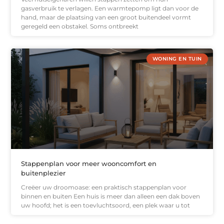
gasverbruik te verlagen. Een warmtepomp ligt dan voor de
hand, maar de plaatsing van een groot buitendeel vormt
geregeld een obstakel. Soms ontbreekt
WONING EN TUIN
Stappenplan voor meer wooncomfort en
buitenplezier
Creëer uw droomoase: een praktisch stappenplan voor
binnen en buiten Een huis is meer dan alleen een dak boven
uw hoofd; het is een toevluchtsoord, een plek waar u tot