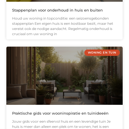
Stappenplan voor onderhoud in huis en buiten
Houd uw woning in topconditie: een seizoensgebonden
stappenplan Een eigen huis is een kostbaar bezit, maar het
vereist ook de nodige aandacht. Regelmatig onderhoud is
cruciaal om uw woning in
WONING EN TUIN
Praktische gids voor wooninspiratie en tuinideeën
Jouw gids voor een sfeervol huis en een levendige tuin Je
huis is meer dan alleen een plek om te wonen; het is een