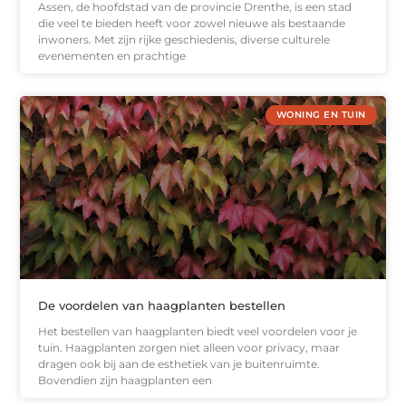
Assen, de hoofdstad van de provincie Drenthe, is een stad
die veel te bieden heeft voor zowel nieuwe als bestaande
inwoners. Met zijn rijke geschiedenis, diverse culturele
evenementen en prachtige
WONING EN TUIN
De voordelen van haagplanten bestellen
Het bestellen van haagplanten biedt veel voordelen voor je
tuin. Haagplanten zorgen niet alleen voor privacy, maar
dragen ook bij aan de esthetiek van je buitenruimte.
Bovendien zijn haagplanten een