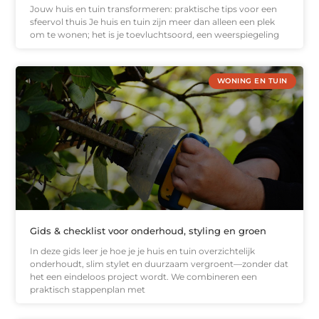
Jouw huis en tuin transformeren: praktische tips voor een
sfeervol thuis Je huis en tuin zijn meer dan alleen een plek
om te wonen; het is je toevluchtsoord, een weerspiegeling
WONING EN TUIN
Gids & checklist voor onderhoud, styling en groen
In deze gids leer je hoe je je huis en tuin overzichtelijk
onderhoudt, slim stylet en duurzaam vergroent—zonder dat
het een eindeloos project wordt. We combineren een
praktisch stappenplan met