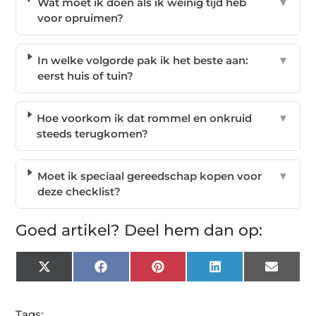
Wat moet ik doen als ik weinig tijd heb
▼
voor opruimen?
In welke volgorde pak ik het beste aan:
▼
eerst huis of tuin?
Hoe voorkom ik dat rommel en onkruid
▼
steeds terugkomen?
Moet ik speciaal gereedschap kopen voor
▼
deze checklist?
Goed artikel? Deel hem dan op:
X
Facebook
Pinterest
LinkedIn
Email
(Twitter)
Tags: