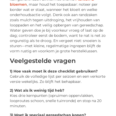
bloemen
, maar houd het toepasbaar: noteer per
border wat er staat, wanneer het bloeit en welke
onderhoudsactie volgt. Denk ook aan randzaken
zoals mulch tegen uitdroging, het vrijhouden van
looppaden en het veilig opbergen van gereedschap.
Water geven doe je bij voorkeur vroeg of laat op de
dag; controleer eerst de bodem, want te nat is net zo
ongunstig als te droog. En vergeet niet: snoeien is
sturen—met kleine, regelmatige ingrepen blijft de
vorm rustig en voorkom je grote herstelklussen.
Veelgestelde vragen
1) Hoe vaak moet ik deze checklist gebruiken?
Gebruik de volledige lijst per seizoen en een verkorte
versie wekelijks. Zo blijft het behapbaar.
2) Wat als ik weinig tijd heb?
Kies drie kernpunten (opruimen oppervlakken,
looproutes schoon, snelle tuinronde) en stop na 20
minuten.
3) Moet ik speciaal gereedschap kopen?