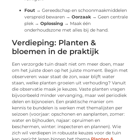
Fout →
Gereedschap en schoonmaakmiddelen
verspreid bewaren →
Oorzaak →
Geen centrale
plek →
Oplossing →
Maak één
onderhoudszone met alles bij de hand.
Verdieping: Planten &
bloemen in de praktijk
Een verzorgde tuin draait niet om meer doen, maar
om het juiste doen op het juiste moment. Begin met
observeren: waar staat de zon, waar blijft water
staan, welke planten groeien uit verhouding? Vanuit
die observatie maak je keuzes. Vaste planten vragen
bijvoorbeeld minder vervanging, maar wel periodiek
delen en bijsnoeien. Een praktische manier om
kennis te bundelen is werken met themalijsten per
seizoen (voorjaar: opschonen en aanplanten, zomer:
water en bijhouden, najaar: opruimen en
beschermen, winter: inspecteren en plannen). Wie
zich wil verdiepen in robuuste keuzes voor de tuin
kan gericht lezen binnen het thema
Planten &