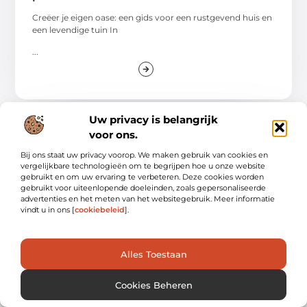
Creëer je eigen oase: een gids voor een rustgevend huis en
een levendige tuin In
...
Uw privacy is belangrijk
voor ons.
WONING EN TUIN
Bij ons staat uw privacy voorop. We maken gebruik van cookies en
vergelijkbare technologieën om te begrijpen hoe u onze website
gebruikt en om uw ervaring te verbeteren. Deze cookies worden
gebruikt voor uiteenlopende doeleinden, zoals gepersonaliseerde
advertenties en het meten van het websitegebruik. Meer informatie
vindt u in ons [
cookiebeleid
].
Alles Toestaan
Wat is een garagedeur met loopdeur?
Een garagedeur met loopdeur is een garagedeur waarin
Cookies Beheren
een aparte deur is geïntegreerd. Je hoeft