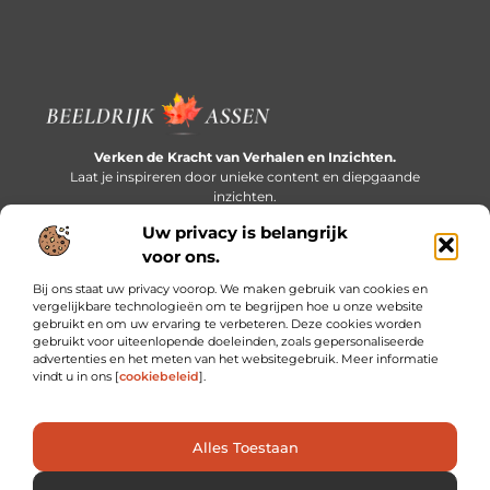
Verken de Kracht van Verhalen en Inzichten.
Laat je inspireren door unieke content en diepgaande
inzichten.
Uw privacy is belangrijk
Bericht categorie
voor ons.
Bij ons staat uw privacy voorop. We maken gebruik van cookies en
vergelijkbare technologieën om te begrijpen hoe u onze website
gebruikt en om uw ervaring te verbeteren. Deze cookies worden
Onze informatie
gebruikt voor uiteenlopende doeleinden, zoals gepersonaliseerde
advertenties en het meten van het websitegebruik. Meer informatie
Extra geld verdienen: slim bijverdienen in een druk bestaan
vindt u in ons [
cookiebeleid
].
Alles Toestaan
Website index
Cookiebeleid (EU)
@2025 www.beeldrijkassen.nl. All Right Reserved.