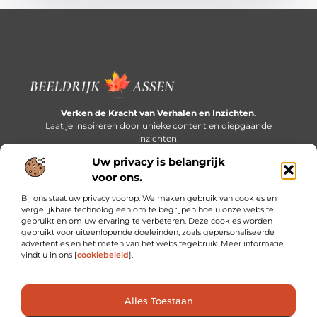
Verken de Kracht van Verhalen en Inzichten.
Laat je inspireren door unieke content en diepgaande
inzichten.
Uw privacy is belangrijk
Bericht categorie
voor ons.
Bij ons staat uw privacy voorop. We maken gebruik van cookies en
vergelijkbare technologieën om te begrijpen hoe u onze website
gebruikt en om uw ervaring te verbeteren. Deze cookies worden
Onze informatie
gebruikt voor uiteenlopende doeleinden, zoals gepersonaliseerde
advertenties en het meten van het websitegebruik. Meer informatie
Extra geld verdienen: slim bijverdienen in een druk bestaan
vindt u in ons [
cookiebeleid
].
Alles Toestaan
Website index
Cookiebeleid (EU)