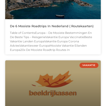
De 6 Mooiste Roadtrips In Nederland ( Routekaarten)
Table of ContentsEuropa – De Mooiste Bestemmingen En
De Beste Tips – ReisgenieVakantie Europa VaccinatieBeste
Vakantie Landen EuropaVakantie Europa Corona
AdviesVakantieweer EuropaMooiste Vakantie Eilanden
Europa20x De Mooiste Roadtrip Routes In
VAKANTIE