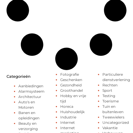
Fotografie
Particuliere
Categorieën
Geschenken
dienstverlening
Gezondheid
Rechten
Aanbiedingen
Groothandel
Sport
Alarmsysteem
Hobby en vrije
Testing
Architectuur
tijd
Toerisme
Auto's en
Horeca
Tuin en
Motoren
Huishoudelijk
buitenleven
Banen en
Industrie
Tweewielers
opleidingen
Internet
Uncategorized
Beauty en
Internet
Vakantie
verzorging