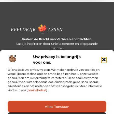
Verken de Kracht van Verhalen en Inzichten.
Laat je inspireren door unieke content en diepgaande
inzichten.
Uw privacy is belangrijk
Bericht categorie
voor ons.
Bij ons staat uw privacy voorop. We maken gebruik van cookies en
vergelijkbare technologieën om te begrijpen hoe u onze website
gebruikt en om uw ervaring te verbeteren. Deze cookies worden
Onze informatie
gebruikt voor uiteenlopende doeleinden, zoals gepersonaliseerde
advertenties en het meten van het websitegebruik. Meer informatie
Extra geld verdienen: slim bijverdienen in een druk bestaan
vindt u in ons [
cookiebeleid
].
Alles Toestaan
Website index
Cookiebeleid (EU)