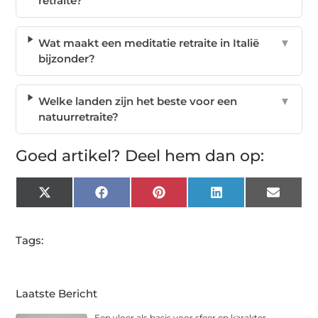
retraite?
Wat maakt een meditatie retraite in Italië
▼
bijzonder?
Welke landen zijn het beste voor een
▼
natuurretraite?
Goed artikel? Deel hem dan op:
X
Facebook
Pinterest
LinkedIn
Email
(Twitter)
Tags:
Laatste Bericht
Een vloer als basis voor sfeer en karakter