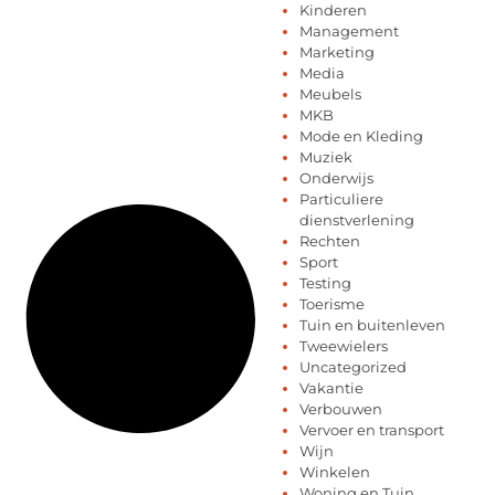
Kinderen
Management
Marketing
Media
Meubels
MKB
Mode en Kleding
Muziek
Onderwijs
Particuliere
dienstverlening
Rechten
Sport
Testing
Toerisme
Tuin en buitenleven
Tweewielers
Uncategorized
Vakantie
Verbouwen
Vervoer en transport
Wijn
Winkelen
Woning en Tuin