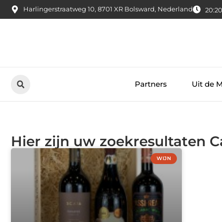
Harlingerstraatweg 10, 8701 XR Bolsward, Nederland
20:20
Partners
Uit de 
Hier zijn uw zoekresultaten C
WIJN