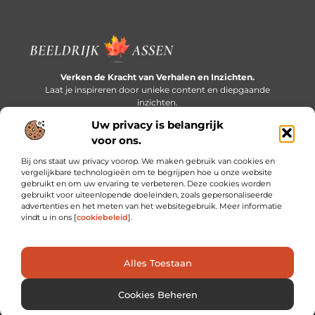
Verken de Kracht van Verhalen en Inzichten.
Laat je inspireren door unieke content en diepgaande
inzichten.
Uw privacy is belangrijk
Bericht categorie
voor ons.
Bij ons staat uw privacy voorop. We maken gebruik van cookies en
vergelijkbare technologieën om te begrijpen hoe u onze website
gebruikt en om uw ervaring te verbeteren. Deze cookies worden
Onze informatie
gebruikt voor uiteenlopende doeleinden, zoals gepersonaliseerde
advertenties en het meten van het websitegebruik. Meer informatie
Extra geld verdienen: slim bijverdienen in een druk bestaan
vindt u in ons [
cookiebeleid
].
Alles Toestaan
Website index
Cookiebeleid (EU)
@2025 www.beeldrijkassen.nl. All Right Reserved.
Cookies Beheren