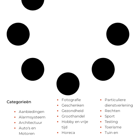
Fotografie
Particuliere
Categorieën
Geschenken
dienstverlening
Gezondheid
Rechten
Aanbiedingen
Groothandel
Sport
Alarmsysteem
Hobby en vrije
Testing
Architectuur
tijd
Toerisme
Auto's en
Horeca
Tuin en
Motoren