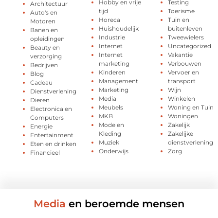
Hobby en vrije
Testing
Architectuur
tijd
Toerisme
Auto's en
Horeca
Tuin en
Motoren
Huishoudelijk
buitenleven
Banen en
Industrie
Tweewielers
opleidingen
Internet
Uncategorized
Beauty en
Internet
Vakantie
verzorging
marketing
Verbouwen
Bedrijven
Kinderen
Vervoer en
Blog
Management
transport
Cadeau
Marketing
Wijn
Dienstverlening
Media
Winkelen
Dieren
Meubels
Woning en Tuin
Electronica en
MKB
Woningen
Computers
Mode en
Zakelijk
Energie
Kleding
Zakelijke
Entertainment
Muziek
dienstverlening
Eten en drinken
Onderwijs
Zorg
Financieel
Media
en beroemde mensen