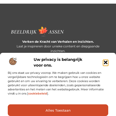
Verken de Kracht van Verhalen en Inzichten.
Laat je inspireren door unieke content en diepgaande
inzichten.
Uw privacy is belangrijk
Bericht categorie
voor ons.
Bij ons staat uw privacy voorop. We maken gebruik van cookies en
vergelijkbare technologieën om te begrijpen hoe u onze website
gebruikt en om uw ervaring te verbeteren. Deze cookies worden
Onze informatie
gebruikt voor uiteenlopende doeleinden, zoals gepersonaliseerde
advertenties en het meten van het websitegebruik. Meer informatie
Extra geld verdienen: slim bijverdienen in een druk bestaan
vindt u in ons [
cookiebeleid
].
Alles Toestaan
Website index
Cookiebeleid (EU)