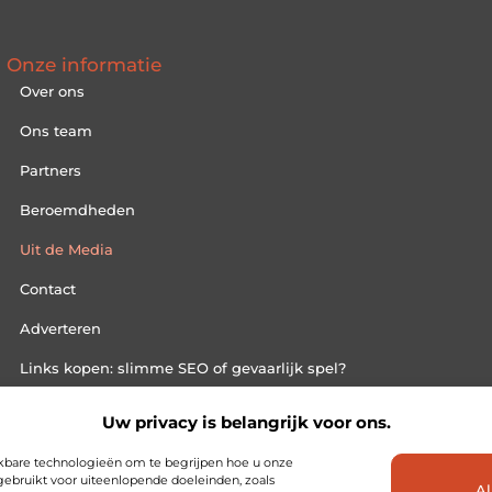
Onze informatie
Over ons
Ons team
Partners
Beroemdheden
Uit de Media
Contact
Adverteren
Links kopen: slimme SEO of gevaarlijk spel?
Extra geld verdienen: slim bijverdienen in een druk bestaan
Uw privacy is belangrijk voor ons.
ijkbare technologieën om te begrijpen hoe u onze
ebruikt voor uiteenlopende doeleinden, zoals
Al