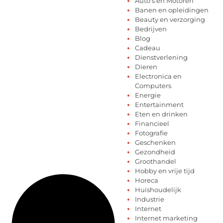
Auto's en Motoren
Banen en opleidingen
Beauty en verzorging
Bedrijven
Blog
Cadeau
Dienstverlening
Dieren
Electronica en
Computers
Energie
Entertainment
Eten en drinken
Financieel
Fotografie
Geschenken
Gezondheid
Groothandel
Hobby en vrije tijd
Horeca
Huishoudelijk
Industrie
Internet
Internet marketing