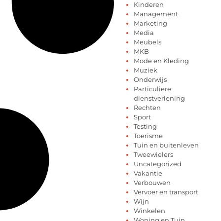
Kinderen
Management
Marketing
Media
Meubels
MKB
Mode en Kleding
Muziek
Onderwijs
Particuliere
dienstverlening
Rechten
Sport
Testing
Toerisme
Tuin en buitenleven
Tweewielers
Uncategorized
Vakantie
Verbouwen
Vervoer en transport
Wijn
Winkelen
Woning en Tuin