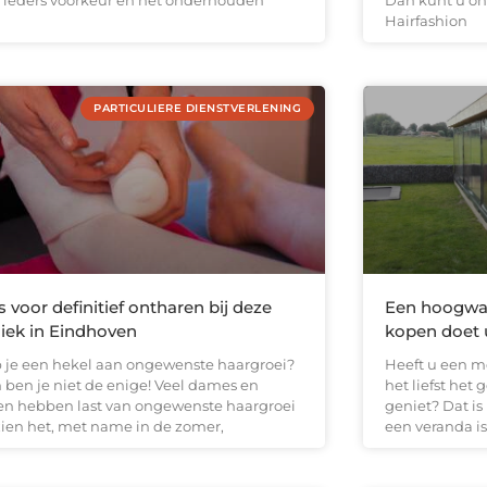
t ieders voorkeur en het onderhouden
Dan kunt u on
Hairfashion
PARTICULIERE DIENSTVERLENING
s voor definitief ontharen bij deze
Een hoogwaa
niek in Eindhoven
kopen doet u
 je een hekel aan ongewenste haargroei?
Heeft u een m
 ben je niet de enige! Veel dames en
het liefst het
en hebben last van ongewenste haargroei
geniet? Dat is
zien het, met name in de zomer,
een veranda is