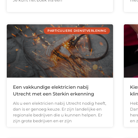
Je kunt het boek via een
nie
PARTICULIERE DIENSTVERLENING
Een vakkundige elektricien nabij
Kie
Utrecht met een Sterkin erkenning
kli
Als u een elektricien nabij Utrecht nodig heeft,
Heb
dan is er genoeg keuze. Er zijn landelijke en
Dan
regionale bedrijven die u kunnen helpen. Er
her
zijn grote bedrijven en er zijn
en 