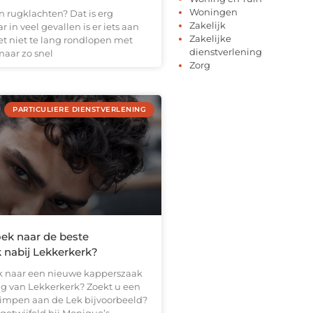
Woningen
an rugklachten? Dat is erg
Zakelijk
 in veel gevallen is er iets aan
Zakelijke
et niet te lang rondlopen met
dienstverlening
maar zo snel
Zorg
PARTICULIERE DIENSTVERLENING
oek naar de beste
 nabij Lekkerkerk?
k naar een nieuwe kapperszaak
g van Lekkerkerk? Zoekt u een
rimpen aan de Lek bijvoorbeeld?