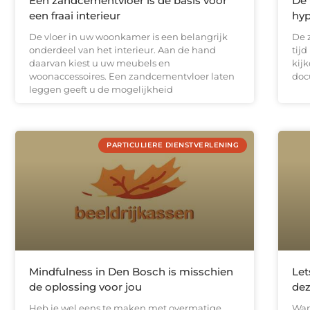
Een zandcementvloer is de basis voor
De 
een fraai interieur
hyp
De vloer in uw woonkamer is een belangrijk
De 
onderdeel van het interieur. Aan de hand
tijd
daarvan kiest u uw meubels en
kij
woonaccessoires. Een zandcementvloer laten
doc
leggen geeft u de mogelijkheid
PARTICULIERE DIENSTVERLENING
Mindfulness in Den Bosch is misschien
Let
de oplossing voor jou
dez
Heb je wel eens te maken met overmatige
Wan