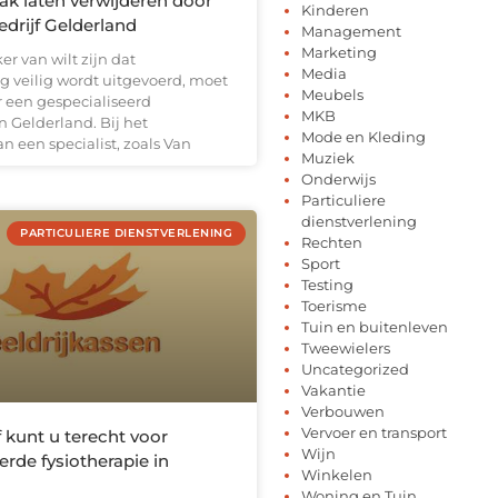
ak laten verwijderen door
Kinderen
drijf Gelderland
Management
Marketing
er van wilt zijn dat
Media
g veilig wordt uitgevoerd, moet
Meubels
r een gespecialiseerd
MKB
in Gelderland. Bij het
Mode en Kleding
n een specialist, zoals Van
Muziek
Onderwijs
Particuliere
dienstverlening
PARTICULIERE DIENSTVERLENING
Rechten
Sport
Testing
Toerisme
Tuin en buitenleven
Tweewielers
Uncategorized
Vakantie
Verbouwen
Vervoer en transport
jf kunt u terecht voor
Wijn
erde fysiotherapie in
Winkelen
Woning en Tuin