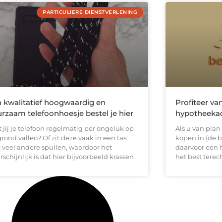
PARTICULIERE DIENSTVERLENING
 kwalitatief hoogwaardig en
Profiteer va
rzaam telefoonhoesje bestel je hier
hypotheekad
 jij je telefoon regelmatig per ongeluk op
Als u van pla
rond vallen? Of zit deze vaak in een tas
kopen in (de b
 veel andere spullen, waardoor het
daarvoor een 
schijnlijk is dat hier bijvoorbeeld krassen
het best terec