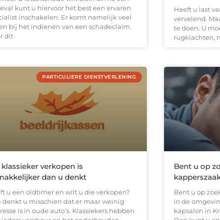
eval kunt u hiervoor het best een ervaren
Heeft u last v
cialist inschakelen. Er komt namelijk veel
vervelend. Maar
ken bij het indienen van een schadeclaim.
te doen. U mo
r dit
rugklachten, 
PARTICULIERE DIENSTVERLENING
klassieker verkopen is
Bent u op z
akkelijker dan u denkt
kapperszaak
ft u een oldtimer en wilt u die verkopen?
Bent u op zoe
 denkt u misschien dat er maar weinig
in de omgevin
resse is in oude auto’s. Klassiekers hebben
kapsalon in K