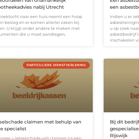
voordelen van onafhankelijk
Een asbestd
otheekadvies nabij Utrecht
een asbestbe
zoektocht naar een huis neemt een hoop
Indien u er zek
 in beslag en er komen allerlei zaken bij
asbestreinigin
ken. U krijgt onder andere te maken met
u op zoek naa
umenten die u moet aandragen,
asbestbedrijf 
inschakelen va
PARTICULIERE DIENSTVERLENING
selschade claimen met behulp van
Bij dit bedri
e specialist
gespecialise
Rijswijk
neer u letselschade wilt claimen na een