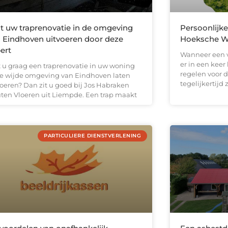
t uw traprenovatie in de omgeving
Persoonlijke
 Eindhoven uitvoeren door deze
Hoeksche W
ert
Wanneer een v
er in een keer 
t u graag een traprenovatie in uw woning
regelen voor d
de wijde omgeving van Eindhoven laten
tegelijkertijd z
voeren? Dan zit u goed bij Jos Habraken
ten Vloeren uit Liempde. Een trap maakt
PARTICULIERE DIENSTVERLENING