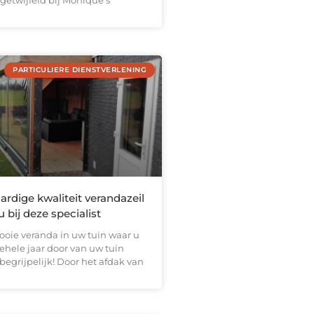
getwijfeld bij Monique’s
PARTICULIERE DIENSTVERLENING
rdige kwaliteit verandazeil
 bij deze specialist
ooie veranda in uw tuin waar u
 gehele jaar door van uw tuin
 begrijpelijk! Door het afdak van