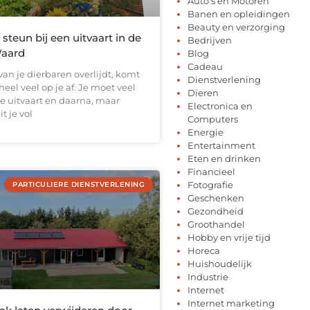
Auto's en Motoren
Banen en opleidingen
Beauty en verzorging
 steun bij een uitvaart in de
Bedrijven
aard
Blog
Cadeau
an je dierbaren overlijdt, komt
Dienstverlening
heel veel op je af. Je moet veel
Dieren
e uitvaart en daarna, maar
Electronica en
it je vol
Computers
Energie
Entertainment
Eten en drinken
Financieel
Fotografie
PARTICULIERE DIENSTVERLENING
Geschenken
Gezondheid
Groothandel
Hobby en vrije tijd
Horeca
Huishoudelijk
Industrie
Internet
Internet marketing