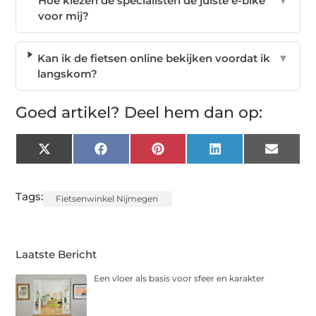
Hoe kiezen de specialisten de juiste e-bike
▼
voor mij?
Kan ik de fietsen online bekijken voordat ik
▼
langskom?
Goed artikel? Deel hem dan op:
X
Facebook
Pinterest
LinkedIn
Email
(Twitter)
Tags:
Fietsenwinkel Nijmegen
Laatste Bericht
Een vloer als basis voor sfeer en karakter