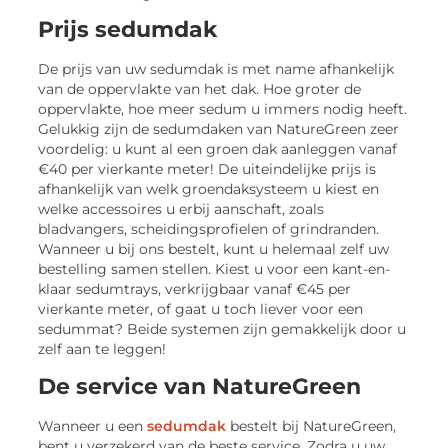
Prijs sedumdak
De prijs van uw sedumdak is met name afhankelijk
van de oppervlakte van het dak. Hoe groter de
oppervlakte, hoe meer sedum u immers nodig heeft.
Gelukkig zijn de sedumdaken van NatureGreen zeer
voordelig: u kunt al een groen dak aanleggen vanaf
€40 per vierkante meter! De uiteindelijke prijs is
afhankelijk van welk groendaksysteem u kiest en
welke accessoires u erbij aanschaft, zoals
bladvangers, scheidingsprofielen of grindranden.
Wanneer u bij ons bestelt, kunt u helemaal zelf uw
bestelling samen stellen. Kiest u voor een kant-en-
klaar sedumtrays, verkrijgbaar vanaf €45 per
vierkante meter, of gaat u toch liever voor een
sedummat? Beide systemen zijn gemakkelijk door u
zelf aan te leggen!
De service van NatureGreen
Wanneer u een
sedumdak
bestelt bij NatureGreen,
bent u verzekerd van de beste service. Zodra u uw