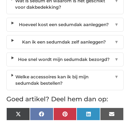
Wat is sedum en waarom is het geschikt
▼
voor dakbedekking?
Hoeveel kost een sedumdak aanleggen?
▼
Kan ik een sedumdak zelf aanleggen?
▼
Hoe snel wordt mijn sedumdak bezorgd?
▼
Welke accessoires kan ik bij mijn
▼
sedumdak bestellen?
Goed artikel? Deel hem dan op:
X
Facebook
Pinterest
LinkedIn
Email
(Twitter)