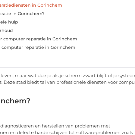
aratiediensten in Gorinchem
ratie in Gorinchem?
ele hulp
erhoud
or computer reparatie in Gorinchem
r computer reparatie in Gorinchem
even, maar wat doe je als je scherm zwart blijft of je systee
. Deze stad biedt tal van professionele diensten voor compu
rinchem?
n, diagnosticeren en herstellen van problemen met
en en defecte harde schijven tot softwareproblemen zoals