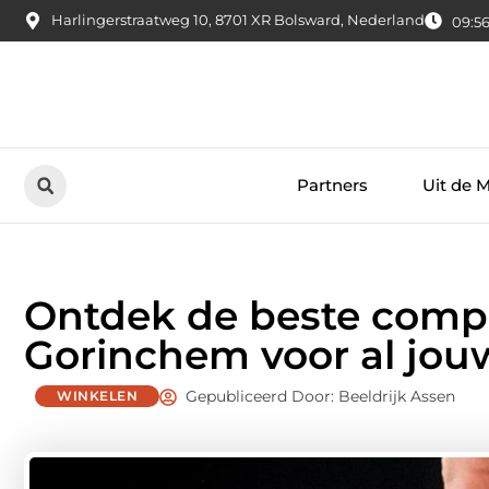
Harlingerstraatweg 10, 8701 XR Bolsward, Nederland
09:56
Partners
Uit de 
Ontdek de beste compu
Gorinchem voor al jou
Gepubliceerd Door: Beeldrijk Assen
WINKELEN