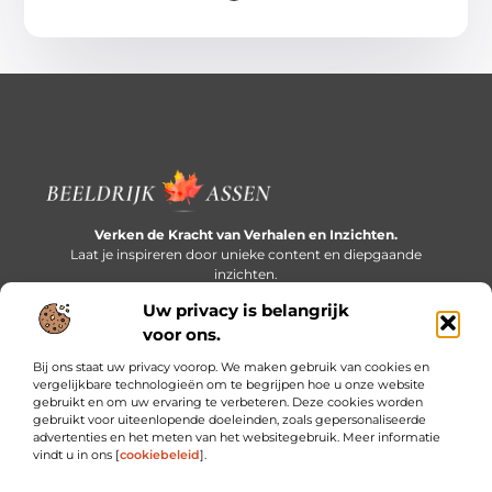
Verken de Kracht van Verhalen en Inzichten.
Laat je inspireren door unieke content en diepgaande
inzichten.
Uw privacy is belangrijk
Bericht categorie
voor ons.
Bij ons staat uw privacy voorop. We maken gebruik van cookies en
vergelijkbare technologieën om te begrijpen hoe u onze website
gebruikt en om uw ervaring te verbeteren. Deze cookies worden
Onze informatie
gebruikt voor uiteenlopende doeleinden, zoals gepersonaliseerde
advertenties en het meten van het websitegebruik. Meer informatie
Extra geld verdienen: slim bijverdienen in een druk bestaan
vindt u in ons [
cookiebeleid
].