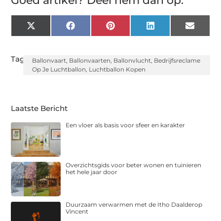
Goed artikel? Deel hem dan op:
X
Facebook
Pinterest
LinkedIn
Email
(Twitter)
Tags:
Ballonvaart
,
Ballonvaarten
,
Ballonvlucht
,
Bedrijfsreclame
Op Je Luchtballon
,
Luchtballon Kopen
Laatste Bericht
Een vloer als basis voor sfeer en karakter
Overzichtsgids voor beter wonen en tuinieren
het hele jaar door
Duurzaam verwarmen met de Itho Daalderop
Vincent