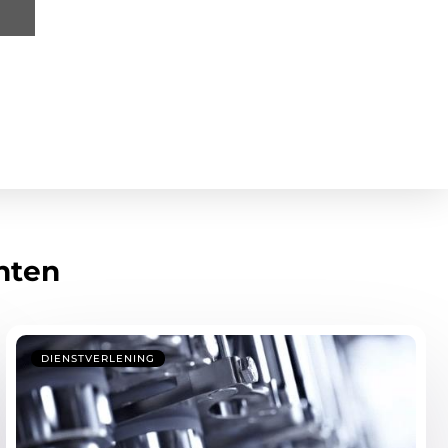
hten
DIENSTVERLENING