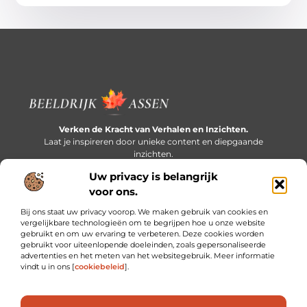
Verken de Kracht van Verhalen en Inzichten.
Laat je inspireren door unieke content en diepgaande
inzichten.
Uw privacy is belangrijk
Bericht categorie
voor ons.
Bij ons staat uw privacy voorop. We maken gebruik van cookies en
vergelijkbare technologieën om te begrijpen hoe u onze website
gebruikt en om uw ervaring te verbeteren. Deze cookies worden
Onze informatie
gebruikt voor uiteenlopende doeleinden, zoals gepersonaliseerde
advertenties en het meten van het websitegebruik. Meer informatie
Extra geld verdienen: slim bijverdienen in een druk bestaan
vindt u in ons [
cookiebeleid
].