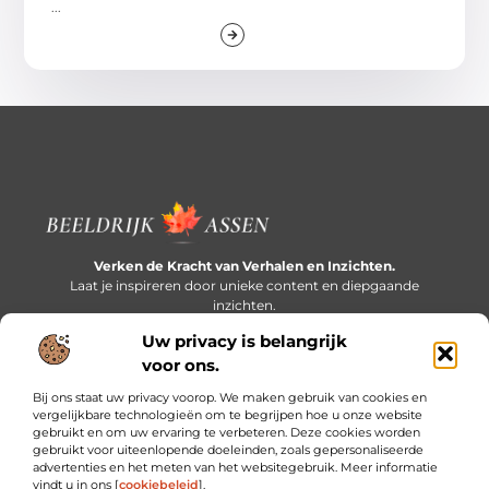
...
Verken de Kracht van Verhalen en Inzichten.
Laat je inspireren door unieke content en diepgaande
inzichten.
Uw privacy is belangrijk
Bericht categorie
voor ons.
Bij ons staat uw privacy voorop. We maken gebruik van cookies en
vergelijkbare technologieën om te begrijpen hoe u onze website
gebruikt en om uw ervaring te verbeteren. Deze cookies worden
Onze informatie
gebruikt voor uiteenlopende doeleinden, zoals gepersonaliseerde
advertenties en het meten van het websitegebruik. Meer informatie
Extra geld verdienen: slim bijverdienen in een druk bestaan
vindt u in ons [
cookiebeleid
].