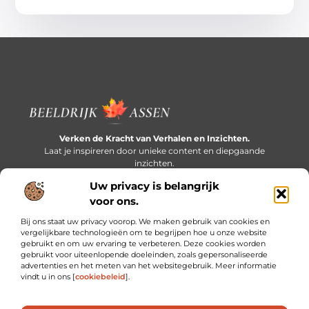
Verken de Kracht van Verhalen en Inzichten.
Laat je inspireren door unieke content en diepgaande
inzichten.
Uw privacy is belangrijk
Bericht categorie
voor ons.
Bij ons staat uw privacy voorop. We maken gebruik van cookies en
vergelijkbare technologieën om te begrijpen hoe u onze website
gebruikt en om uw ervaring te verbeteren. Deze cookies worden
Onze informatie
gebruikt voor uiteenlopende doeleinden, zoals gepersonaliseerde
advertenties en het meten van het websitegebruik. Meer informatie
Extra geld verdienen: slim bijverdienen in een druk bestaan
vindt u in ons [
cookiebeleid
].