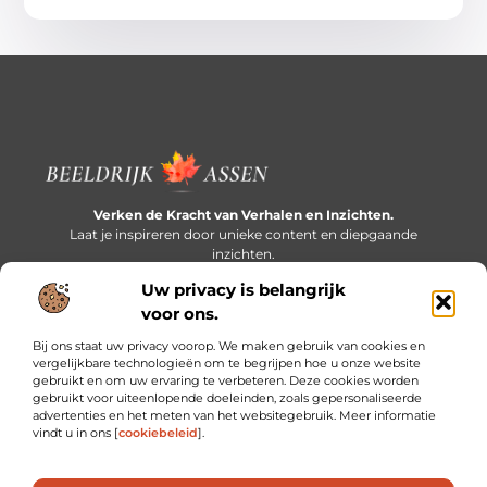
Verken de Kracht van Verhalen en Inzichten.
Laat je inspireren door unieke content en diepgaande
inzichten.
Uw privacy is belangrijk
Bericht categorie
voor ons.
Bij ons staat uw privacy voorop. We maken gebruik van cookies en
vergelijkbare technologieën om te begrijpen hoe u onze website
gebruikt en om uw ervaring te verbeteren. Deze cookies worden
Onze informatie
gebruikt voor uiteenlopende doeleinden, zoals gepersonaliseerde
advertenties en het meten van het websitegebruik. Meer informatie
Extra geld verdienen: slim bijverdienen in een druk bestaan
vindt u in ons [
cookiebeleid
].