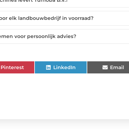
chines levert Tumoba B.V.?
or elk landbouwbedrijf in voorraad?
emen voor persoonlijk advies?
Pinterest
LinkedIn
Email