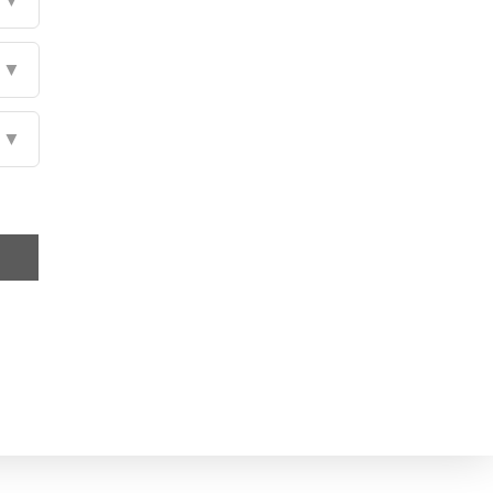
▼
▼
▼