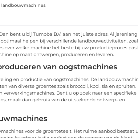
e landbouwmachines
bent u bij Tumoba B.V. aan het juiste adres. Al jarenlang 
 optimaal helpen bij verschillende landbouwactiviteiten, zoal
s over welke machine het beste bij uw productieproces past
hine op maat ontwerpen, produceren en leveren.
n produceren van oogstmachines
wikkeling en productie van oogstmachines. De landbouwmachi
van diverse groentes zoals broccoli, kool, sla en spruiten.
 en verwerkingsmachines. Bent u op zoek naar een specifieke
tes, maak dan gebruik van de uitstekende ontwerp- en
ouwmachines
wmachines voor de groenteteelt. Het ruime aanbod bestaat u
achine leverbaar is die perfect aan de wensen van de klant