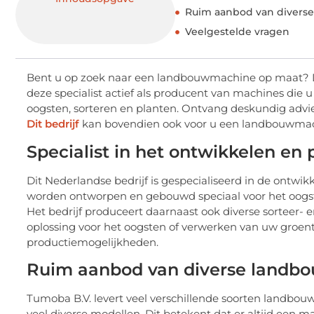
Ruim aanbod van divers
Veelgestelde vragen
Bent u op zoek naar een landbouwmachine op maat? Dan 
deze specialist actief als producent van machines die u
oogsten, sorteren en planten. Ontvang deskundig advie
Dit bedrijf
kan bovendien ook voor u een landbouwmac
Specialist in het ontwikkelen e
Dit Nederlandse bedrijf is gespecialiseerd in de ont
worden ontworpen en gebouwd speciaal voor het oogsten 
Het bedrijf produceert daarnaast ook diverse sorteer-
oplossing voor het oogsten of verwerken van uw groen
productiemogelijkheden.
Ruim aanbod van diverse landb
Tumoba B.V. levert veel verschillende soorten landbou
veel diverse modellen. Dit betekent dat er altijd een m