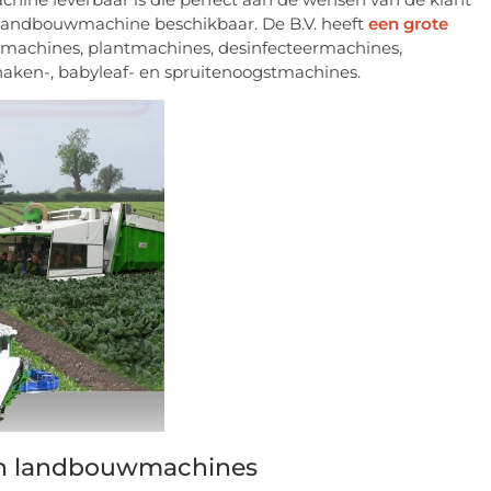
te landbouwmachine beschikbaar. De B.V. heeft
een grote
rmachines, plantmachines, desinfecteermachines,
naken-, babyleaf- en spruitenoogstmachines.
len landbouwmachines