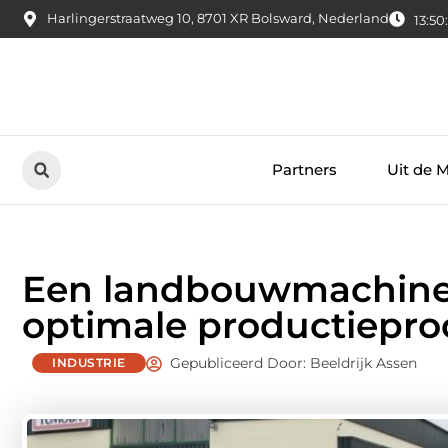
Harlingerstraatweg 10, 8701 XR Bolsward, Nederland
13:50
Partners
Uit de 
Een landbouwmachine 
optimale productiepro
Gepubliceerd Door: Beeldrijk Assen
INDUSTRIE