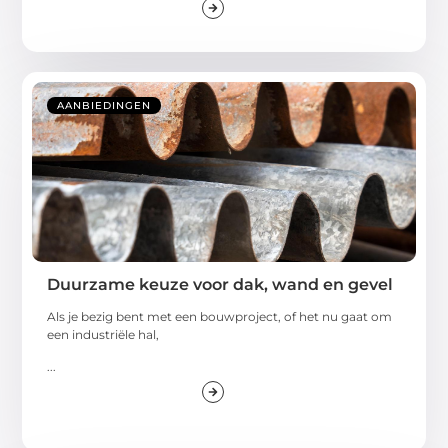
AANBIEDINGEN
Duurzame keuze voor dak, wand en gevel
Als je bezig bent met een bouwproject, of het nu gaat om
een industriële hal,
...