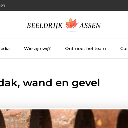
:30
Media
Wie zijn wij?
Ontmoet het team
Con
dak, wand en gevel
n