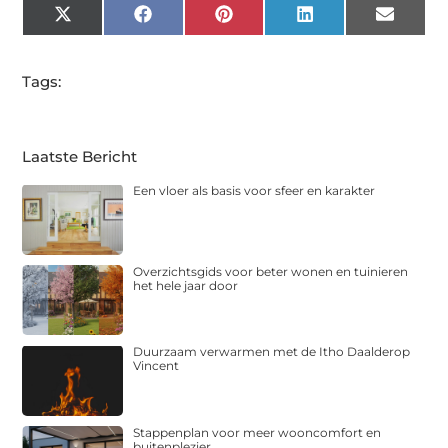
X
Facebook
Pinterest
LinkedIn
Email
(Twitter)
Tags:
Laatste Bericht
Een vloer als basis voor sfeer en karakter
Overzichtsgids voor beter wonen en tuinieren
het hele jaar door
Duurzaam verwarmen met de Itho Daalderop
Vincent
Stappenplan voor meer wooncomfort en
buitenplezier