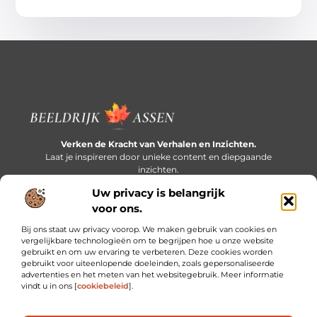
Verken de Kracht van Verhalen en Inzichten.
Laat je inspireren door unieke content en diepgaande
inzichten.
Uw privacy is belangrijk
Bericht categorie
voor ons.
Bij ons staat uw privacy voorop. We maken gebruik van cookies en
vergelijkbare technologieën om te begrijpen hoe u onze website
gebruikt en om uw ervaring te verbeteren. Deze cookies worden
Onze informatie
gebruikt voor uiteenlopende doeleinden, zoals gepersonaliseerde
advertenties en het meten van het websitegebruik. Meer informatie
Extra geld verdienen: slim bijverdienen in een druk bestaan
vindt u in ons [
cookiebeleid
].