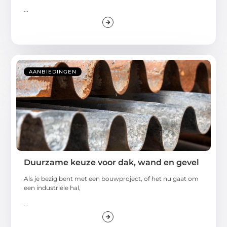
...
AANBIEDINGEN
Duurzame keuze voor dak, wand en gevel
Als je bezig bent met een bouwproject, of het nu gaat om
een industriële hal,
...