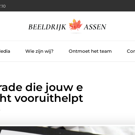
:11
Media
Wie zijn wij?
Ontmoet het team
Con
ade die jouw e
t vooruithelpt
n