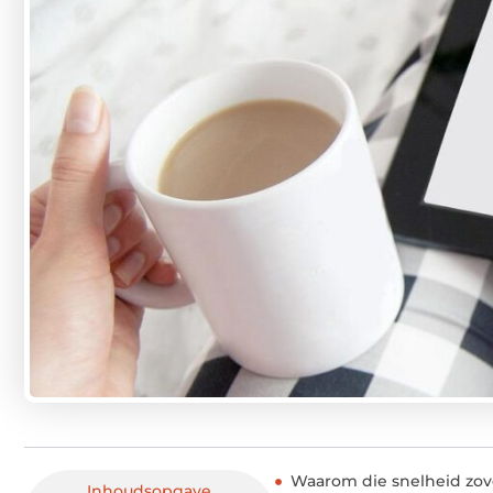
Waarom die snelheid zov
Inhoudsopgave