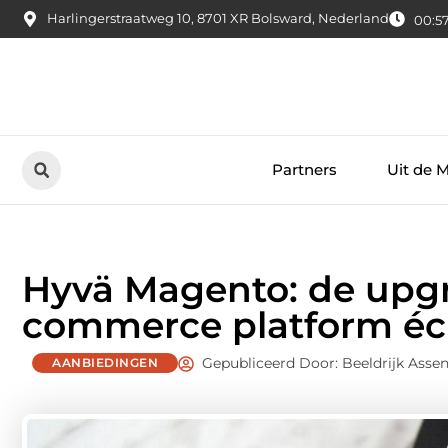
Harlingerstraatweg 10, 8701 XR Bolsward, Nederland
00:57
Partners
Uit de 
Hyvä Magento: de upgr
commerce platform éch
Gepubliceerd Door: Beeldrijk Asse
AANBIEDINGEN