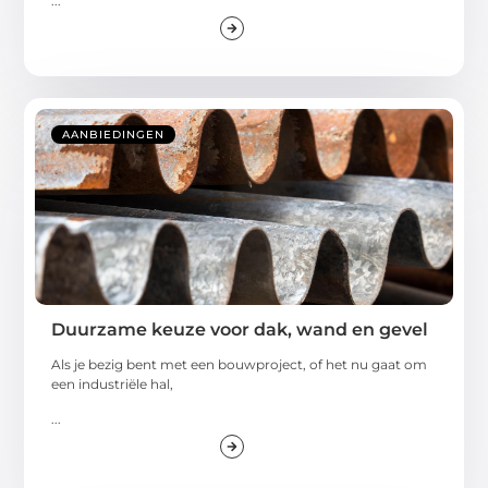
...
AANBIEDINGEN
Duurzame keuze voor dak, wand en gevel
Als je bezig bent met een bouwproject, of het nu gaat om
een industriële hal,
...