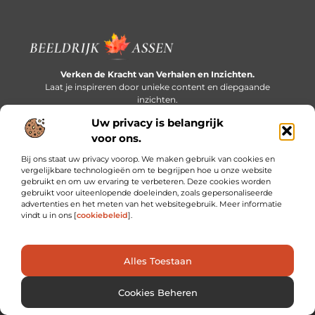
Verken de Kracht van Verhalen en Inzichten.
Laat je inspireren door unieke content en diepgaande
inzichten.
Uw privacy is belangrijk
Bericht categorie
voor ons.
Bij ons staat uw privacy voorop. We maken gebruik van cookies en
vergelijkbare technologieën om te begrijpen hoe u onze website
gebruikt en om uw ervaring te verbeteren. Deze cookies worden
Onze informatie
gebruikt voor uiteenlopende doeleinden, zoals gepersonaliseerde
advertenties en het meten van het websitegebruik. Meer informatie
Extra geld verdienen: slim bijverdienen in een druk bestaan
vindt u in ons [
cookiebeleid
].
Alles Toestaan
Website index
Cookiebeleid (EU)
@2025 www.beeldrijkassen.nl. All Right Reserved.
Cookies Beheren