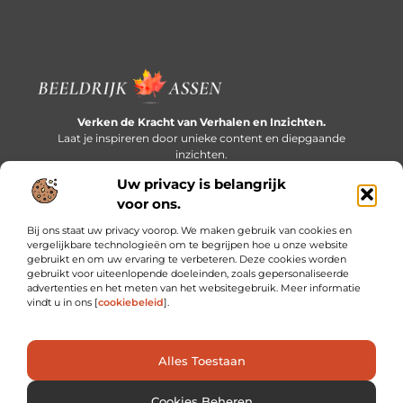
Verken de Kracht van Verhalen en Inzichten.
Laat je inspireren door unieke content en diepgaande
inzichten.
Uw privacy is belangrijk
Bericht categorie
voor ons.
Bij ons staat uw privacy voorop. We maken gebruik van cookies en
vergelijkbare technologieën om te begrijpen hoe u onze website
gebruikt en om uw ervaring te verbeteren. Deze cookies worden
Onze informatie
gebruikt voor uiteenlopende doeleinden, zoals gepersonaliseerde
advertenties en het meten van het websitegebruik. Meer informatie
Extra geld verdienen: slim bijverdienen in een druk bestaan
vindt u in ons [
cookiebeleid
].
Alles Toestaan
Website index
Cookiebeleid (EU)
@2025 www.beeldrijkassen.nl. All Right Reserved.
Cookies Beheren