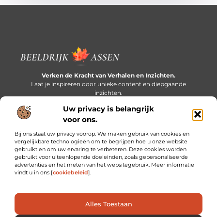
Verken de Kracht van Verhalen en Inzichten.
Laat je inspireren door unieke content en diepgaande
inzichten.
Uw privacy is belangrijk
Bericht categorie
voor ons.
Bij ons staat uw privacy voorop. We maken gebruik van cookies en
vergelijkbare technologieën om te begrijpen hoe u onze website
gebruikt en om uw ervaring te verbeteren. Deze cookies worden
Onze informatie
gebruikt voor uiteenlopende doeleinden, zoals gepersonaliseerde
advertenties en het meten van het websitegebruik. Meer informatie
Extra geld verdienen: slim bijverdienen in een druk bestaan
vindt u in ons [
cookiebeleid
].
Alles Toestaan
Website index
Cookiebeleid (EU)