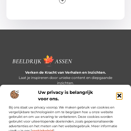
Verken de Kracht van Verhalen en Inzichten.
Laat je inspireren door unieke content en diepgaande
inzichten.
Uw privacy is belangrijk
Bericht categorie
voor ons.
Bij ons staat uw privacy voorop. We maken gebruik van cookies en
vergelijkbare technologieën om te begrijpen hoe u onze website
gebruikt en om uw ervaring te verbeteren. Deze cookies worden
Onze informatie
gebruikt voor uiteenlopende doeleinden, zoals gepersonaliseerde
advertenties en het meten van het websitegebruik. Meer informatie
Extra geld verdienen: slim bijverdienen in een druk bestaan
vindt u in ons [
cookiebeleid
].