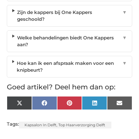
Zijn de kappers bij One Kappers
▼
geschoold?
Welke behandelingen biedt One Kappers
▼
aan?
Hoe kan ik een afspraak maken voor een
▼
knipbeurt?
Goed artikel? Deel hem dan op:
X
Facebook
Pinterest
LinkedIn
Email
(Twitter)
Tags:
Kapsalon In Delft
,
Top Haarverzorging Delft