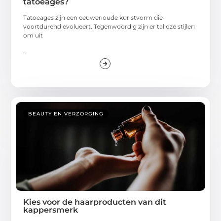
tatoeages?
Tatoeages zijn een eeuwenoude kunstvorm die
voortdurend evolueert. Tegenwoordig zijn er talloze stijlen
om uit
...
BEAUTY EN VERZORGING
Kies voor de haarproducten van dit
kappersmerk