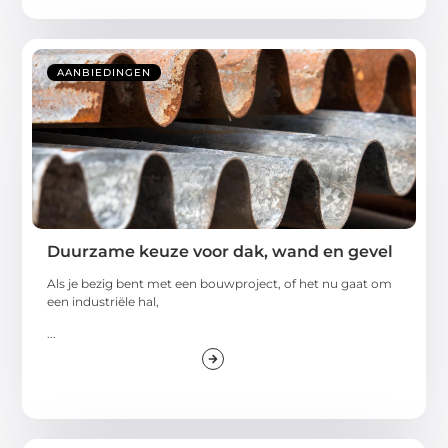
AANBIEDINGEN
Duurzame keuze voor dak, wand en gevel
Als je bezig bent met een bouwproject, of het nu gaat om
een industriële hal,
...