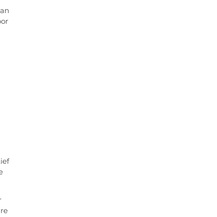
aan
oor
ief
e
r
are