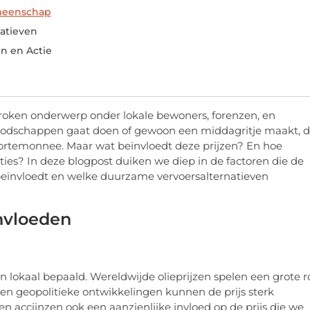
meenschap
atieven
n en Actie
proken onderwerp onder lokale bewoners, forenzen, en
t, boodschappen gaat doen of gewoon een middagritje maakt, 
ortemonnee. Maar wat beïnvloedt deze prijzen? En hoe
es? In deze blogpost duiken we diep in de factoren die de
beïnvloedt en welke duurzame vervoersalternatieven
ïnvloeden
n lokaal bepaald. Wereldwijde olieprijzen spelen een grote ro
 en geopolitieke ontwikkelingen kunnen de prijs sterk
 accijnzen ook een aanzienlijke invloed op de prijs die we