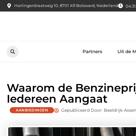
Harlingerstraatweg 10, 8701 XR Bolsward, Nederland
04:31
Partners
Uit de 
Waarom de Benzineprij
Iedereen Aangaat
Gepubliceerd Door: Beeldrijk Asse
AANBIEDINGEN