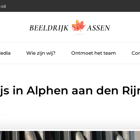
:49
Media
Wie zijn wij?
Ontmoet het team
Con
s in Alphen aan den Rij
n