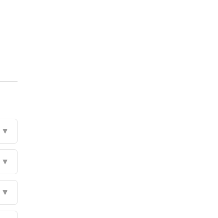
▼
▼
▼