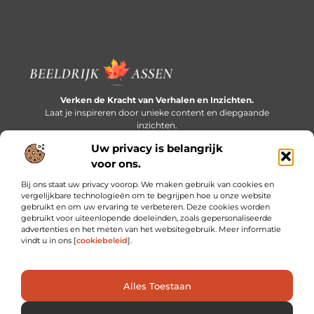
Verken de Kracht van Verhalen en Inzichten.
Laat je inspireren door unieke content en diepgaande
inzichten.
Uw privacy is belangrijk
Bericht categorie
voor ons.
Bij ons staat uw privacy voorop. We maken gebruik van cookies en
vergelijkbare technologieën om te begrijpen hoe u onze website
gebruikt en om uw ervaring te verbeteren. Deze cookies worden
Onze informatie
gebruikt voor uiteenlopende doeleinden, zoals gepersonaliseerde
advertenties en het meten van het websitegebruik. Meer informatie
Extra geld verdienen: slim bijverdienen in een druk bestaan
vindt u in ons [
cookiebeleid
].
Alles Toestaan
Website index
Cookiebeleid (EU)
@2025 www.beeldrijkassen.nl. All Right Reserved.