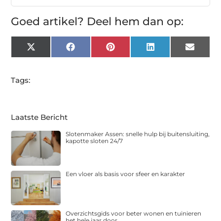
Goed artikel? Deel hem dan op:
X
Facebook
Pinterest
LinkedIn
Email
(Twitter)
Tags:
Laatste Bericht
Slotenmaker Assen: snelle hulp bij buitensluiting,
kapotte sloten 24/7
Een vloer als basis voor sfeer en karakter
Overzichtsgids voor beter wonen en tuinieren
het hele jaar door