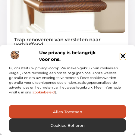
Trap renoveren: van versleten naar
verbluffend
Uw privacy is belangrijk
Heb je ooit gedacht aan het renoveren van je trap?
voor ons.
Misschien is je trap versleten,
Bij ons staat uw privacy voorop. We maken gebruik van cookies en
...
vergelijkbare technologieën om te begrijpen hoe u onze website
gebruikt en om uw ervaring te verbeteren. Deze cookies worden
gebruikt voor uiteenlopende doeleinden, zoals gepersonaliseerde
advertenties en het meten van het websitegebruik. Meer informatie
vindt u in ons [
cookiebeleid
].
AANBIEDINGEN
Alles Toestaan
Cookies Beheren