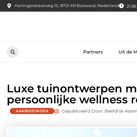
Harlingerstraatweg 10, 8701 XR Bolsward, Nederland
21:38
Partners
Uit de 
Luxe tuinontwerpen me
persoonlijke wellness r
Gepubliceerd Door: Beeldrijk Asse
AANBIEDINGEN