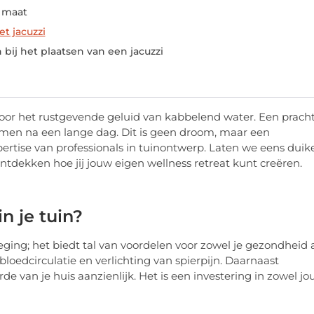
p maat
t jacuzzi
bij het plaatsen van een jacuzzi
t door het rustgevende geluid van kabbelend water. Een prach
omen na een lange dag. Dit is geen droom, maar een
pertise van professionals in tuinontwerp. Laten we eens duik
ntdekken hoe jij jouw eigen wellness retreat kunt creëren.
n je tuin?
oeging; het biedt tal van voordelen voor zowel je gezondheid 
bloedcirculatie en verlichting van spierpijn. Daarnaast
 van je huis aanzienlijk. Het is een investering in zowel j