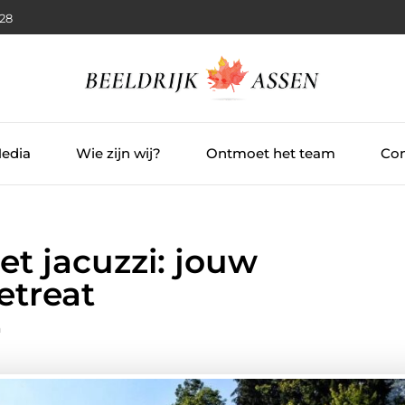
:29
Media
Wie zijn wij?
Ontmoet het team
Con
t jacuzzi: jouw
etreat
n