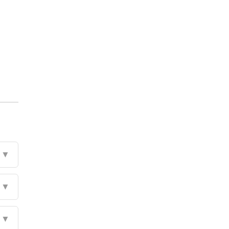
▼
▼
▼