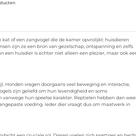
oducten
 kat of een zangvogel die de kamer opvrolijkt: huisdieren
sen zijn ze een bron van gezelschap, ontspanning en zelfs
een huisdier is echter niet alleen een plezier, maar ook ee
stijl. Honden vragen doorgaans veel beweging en interactie,
Vogels zijn geliefd om hun levendigheid en soms
jn vanwege hun speelse karakter. Reptielen hebben dan wee
aangepaste voeding. Ieder dier vraagt dus om maatwerk in
dacht een cruciale rol. Dieren voelen zich prettiger en hech