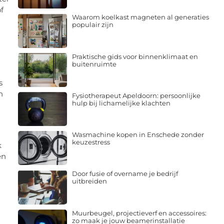
f
Waarom koelkast magneten al generaties
populair zijn
Praktische gids voor binnenklimaat en
buitenruimte
s
n
Fysiotherapeut Apeldoorn: persoonlijke
hulp bij lichamelijke klachten
Wasmachine kopen in Enschede zonder
keuzestress
k
en
Door fusie of overname je bedrijf
uitbreiden
Muurbeugel, projectieverf en accessoires:
zo maak je jouw beamerinstallatie