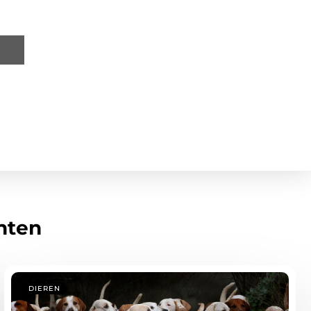
hten
DIEREN