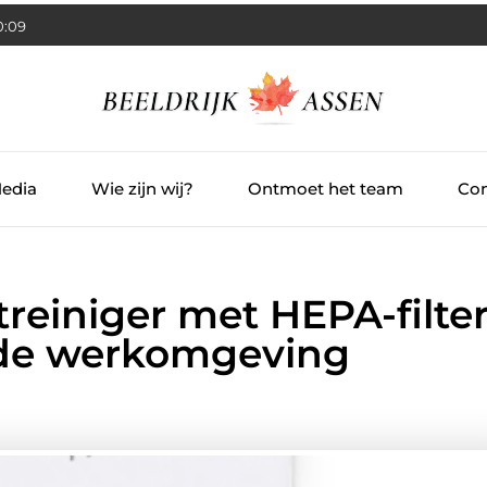
0:10
Media
Wie zijn wij?
Ontmoet het team
Con
treiniger met HEPA-filte
nde werkomgeving