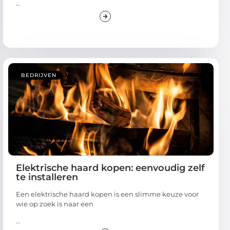
...
BEDRIJVEN
Elektrische haard kopen: eenvoudig zelf
te installeren
Een elektrische haard kopen is een slimme keuze voor
wie op zoek is naar een
...