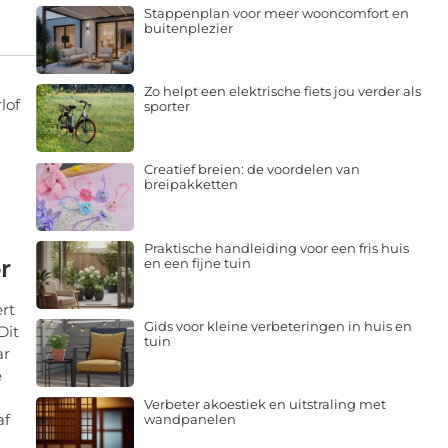
Stappenplan voor meer wooncomfort en
buitenplezier
Zo helpt een elektrische fiets jou verder als
lof
sporter
Creatief breien: de voordelen van
breipakketten
Praktische handleiding voor een fris huis
r
en een fijne tuin
ert
Gids voor kleine verbeteringen in huis en
Dit
tuin
ar
e
Verbeter akoestiek en uitstraling met
af
wandpanelen