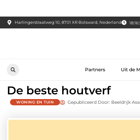
Harlingerstraatweg 10, 8701 XR Bolsward, Nederland
18:16
Partners
Uit de 
De beste houtverf
Gepubliceerd Door: Beeldrijk As
WONING EN TUIN