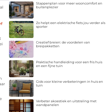
Stappenplan voor meer wooncomfort en
al
buitenplezier
Zo helpt een elektrische fiets jou verder als
rf
sporter
t
Creatief breien: de voordelen van
ei
breipakketten
Praktische handleiding voor een fris huis
en een fijne tuin
n
Gids voor kleine verbeteringen in huis en
aar
tuin
e
Verbeter akoestiek en uitstraling met
wandpanelen