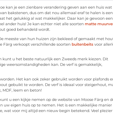
oe kan je een zienbare verandering geven aan een huis wat 
an bakstenen, dus om dat nou allemaal eraf te halen is een
gaat het gelukkig al wat makkelijker. Daar kan je gewoon een
el ander huis! Je kan echter niet alle soorten
matte muurve
 hout goed behandeld wordt.
De meeste van hun huizen zijn bekleed of gemaakt met hou
e Färg verkoopt verschillende soorten
buitenbeits
voor allerl
 kunt u het beste natuurlijk een Zweeds merk kiezen. Dit
ige weersomstandigheden kan. De verf is gemakkelijk,
 worden. Het kan ook zeker gebruikt worden voor plafonds e
ut gebuikt te worden. De verf is ideaal voor steigerhout, m
x, MDF, leem en beton!
 kunt u een kijkje nemen op de website van Moose Färg en d
n uw eigen huis op te nemen. Het is een makkelijke manier
e, wat voor mij altijd een nieuw begin betekend. Veel plezier