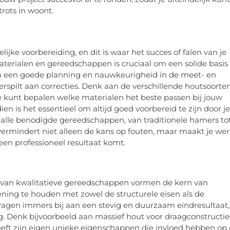
rots in woont.
ijke voorbereiding, en dit is waar het succes of falen van je
aterialen en gereedschappen is cruciaal om een solide basis 
 en een goede planning en nauwkeurigheid in de meet- en
erspilt aan correcties. Denk aan de verschillende houtsoorte
 je kunt bepalen welke materialen het beste passen bij jouw
n is het essentieel om altijd goed voorbereid te zijn door je
je alle benodigde gereedschappen, van traditionele hamers to
rmindert niet alleen de kans op fouten, maar maakt je we
een professioneel resultaat komt.
en van kwalitatieve gereedschappen vormen de kern van
ening te houden met zowel de structurele eisen als de
ragen immers bij aan een stevig en duurzaam eindresultaat,
g. Denk bijvoorbeeld aan massief hout voor draagconstructie
heeft zijn eigen unieke eigenschappen die invloed hebben op