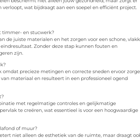
len beschermt niet alleen jouw gezondheid, maar zorgt er
verloopt, wat bijdraagt aan een soepel en efficiënt project.
ct timmer- en stucwerk?
an de juiste materialen en het zorgen voor een schone, vlak
 eindresultaat. Zonder deze stap kunnen fouten en
geren zijn.
rk?
k omdat precieze metingen en correcte sneden ervoor zorg
g van materiaal en resulteert in een professioneel ogend
t?
inatie met regelmatige controles en gelijkmatige
ervlak te creëren, wat essentieel is voor een hoogwaardige
plafond of muur?
tert niet alleen de esthetiek van de ruimte, maar draagt oo