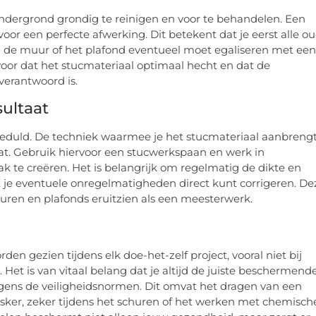
 ondergrond grondig te reinigen en voor te behandelen. Een
oor een perfecte afwerking. Dit betekent dat je eerst alle o
 de muur of het plafond eventueel moet egaliseren met een
oor dat het stucmateriaal optimaal hecht en dat de
verantwoord is.
sultaat
geduld. De techniek waarmee je het stucmateriaal aanbreng
ltaat. Gebruik hiervoor een stucwerkspaan en werk in
 te creëren. Het is belangrijk om regelmatig de dikte en
t je eventuele onregelmatigheden direct kunt corrigeren. De
muren en plafonds eruitzien als een meesterwerk.
den gezien tijdens elk doe-het-zelf project, vooral niet bij
et is van vitaal belang dat je altijd de juiste beschermend
lgens de veiligheidsnormen. Dit omvat het dragen van een
sker, zeker tijdens het schuren of het werken met chemisch