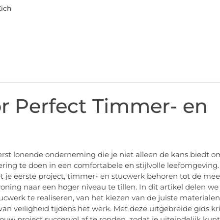
Zich
or Perfect Timmer- en
erst lonende onderneming die je niet alleen de kans biedt o
ering te doen in een comfortabele en stijlvolle leefomgeving.
t je eerste project, timmer- en stucwerk behoren tot de mee
ing naar een hoger niveau te tillen. In dit artikel delen we
tucwerk te realiseren, van het kiezen van de juiste materialen
n veiligheid tijdens het werk. Met deze uitgebreide gids kri
jouw project succesvol af te ronden, zodat je uiteindelijk kunt