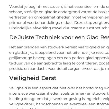
Voordat je begint met stucen, is het essentieel om de
schone, stofvrije en gladde ondergrond vormt de basis v
verfresten en onregelmatigheden moet verwijderen en
primer of voorbehandelingsmiddel. Deze stap zorgt erv
uiteindelijke afwerking zowel duurzaam als esthetisch 
De Juiste Techniek voor een Glad Re
Het aanbrengen van stucwerk vereist vaardigheid en 
en gladstrijkt, is bepalend voor het uiteindelijke resu
gelijkmatige bewegingen om een perfect glad oppervlak
textuur van de aangebrachte laag te controleren, zoda
precisie en aandacht voor detail zorgen ervoor dat je 
Veiligheid Eerst
Veiligheid is een aspect dat niet over het hoofd mag wor
intensieve werkzaamheden zoals timmer- en stucwerk. H
kleding draagt en dat je werkomgeving is ingericht vo
veiligheidsbril, handschoenen en eventueel een stofma