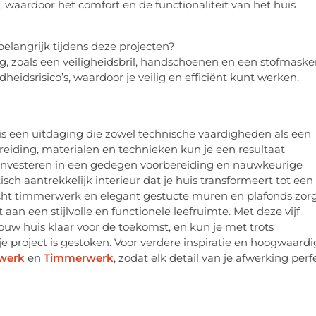
id, waardoor het comfort en de functionaliteit van het huis
belangrijk tijdens deze projecten?
ng, zoals een veiligheidsbril, handschoenen en een stofmasker
dsrisico’s, waardoor je veilig en efficiënt kunt werken.
 is een uitdaging die zowel technische vaardigheden als een
ereiding, materialen en technieken kun je een resultaat
e investeren in een gedegen voorbereiding en nauwkeurige
sch aantrekkelijk interieur dat je huis transformeert tot een
ht timmerwerk en elegant gestucte muren en plafonds zor
aan een stijlvolle en functionele leefruimte. Met deze vijf
jouw huis klaar voor de toekomst, en kun je met trots
e project is gestoken. Voor verdere inspiratie en hoogwaardi
werk
en
Timmerwerk
, zodat elk detail van je afwerking perf