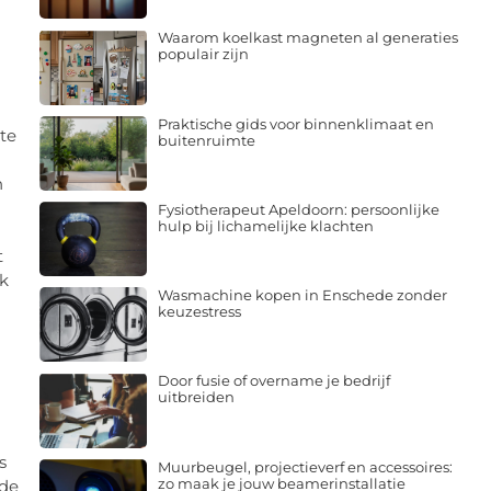
Waarom koelkast magneten al generaties
populair zijn
Praktische gids voor binnenklimaat en
te
buitenruimte
n
Fysiotherapeut Apeldoorn: persoonlijke
hulp bij lichamelijke klachten
t
rk
Wasmachine kopen in Enschede zonder
keuzestress
Door fusie of overname je bedrijf
uitbreiden
s
Muurbeugel, projectieverf en accessoires:
zo maak je jouw beamerinstallatie
 de