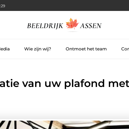
:30
Media
Wie zijn wij?
Ontmoet het team
Con
latie van uw plafond me