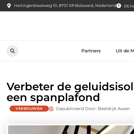
Harlingerstraatweg 10, 8701 XR Bolsward, Nederland
06:14
Partners
Uit de 
Verbeter de geluidsiso
een spanplafond
Gepubliceerd Door: Beeldrijk Assen
VERBOUWEN