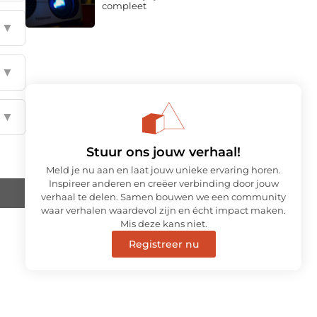
compleet
▼
▼
▼
Stuur ons jouw verhaal!
Meld je nu aan en laat jouw unieke ervaring horen.
Inspireer anderen en creëer verbinding door jouw
verhaal te delen. Samen bouwen we een community
waar verhalen waardevol zijn en écht impact maken.
Mis deze kans niet.
Registreer nu