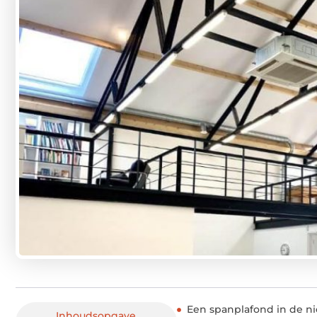
Een spanplafond in de n
Inhoudsopgave