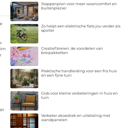
Stappenplan voor meer wooncomfort en
buitenplezier
de
Zo helpt een elektrische fiets jou verder als
sporter
w
uim
Creatief breien: de voordelen van
breipakketten
r
Praktische handleiding voor een fris huis
en een fijne tuin
Gids voor kleine verbeteringen in huis en
tuin
e
er
Verbeter akoestiek en uitstraling met
wandpanelen