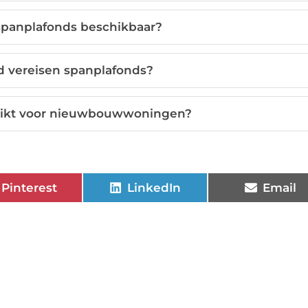
n spanplafonds beschikbaar?
 vereisen spanplafonds?
chikt voor nieuwbouwwoningen?
Pinterest
LinkedIn
Email