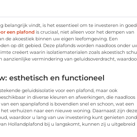
elangrijk vindt, is het essentieel om te investeren in goe
oor een plafond
is cruciaal, niet alleen voor het dempen van
van de akoestiek binnen uw eigen leefomgeving. Een
den op dit gebied. Deze plafonds worden naadloos onder u
imte creëert waarin isolatiematerialen zoals akoestisch sch
en aanzienlijke vermindering van geluidsoverdracht, waardoo
: esthetisch en functioneel
stekende geluidsisolatie voor een plafond, maar ook
 beschikbaar in diverse kleuren en afwerkingen, die naadloos
tie van een spanplafond is bovendien snel en schoon, wat een
an het verhuizen naar een nieuwe woning. Daarnaast zijn dez
ud, waardoor u lang van uw investering kunt genieten zond
van Hollandplafond bij u langskomt, kunnen zij u uitgebreid