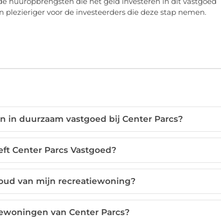
e huuropbrengsten die het geld investeren in dit vastgoed
n plezieriger voor de investeerders die deze stap nemen.
en in duurzaam vastgoed bij Center Parcs?
eft Center Parcs Vastgoed?
oud van mijn recreatiewoning?
iewoningen van Center Parcs?