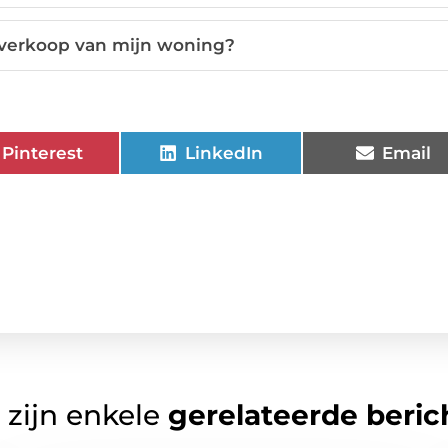
orverkoop van mijn woning?
Pinterest
LinkedIn
Email
 zijn enkele
gerelateerde beric