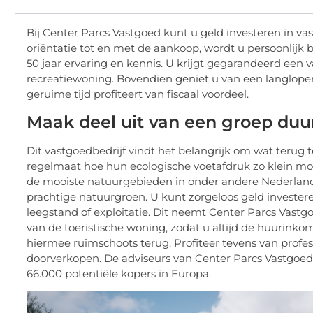
Bij Center Parcs Vastgoed kunt u geld investeren in va
oriëntatie tot en met de aankoop, wordt u persoonlijk b
50 jaar ervaring en kennis. U krijgt gegarandeerd een
recreatiewoning. Bovendien geniet u van een langlopend
geruime tijd profiteert van fiscaal voordeel.
Maak deel uit van een groep du
Dit vastgoedbedrijf vindt het belangrijk om wat terug
regelmaat hoe hun ecologische voetafdruk zo klein mog
de mooiste natuurgebieden in onder andere Nederland, 
prachtige natuurgroen. U kunt zorgeloos geld invester
leegstand of exploitatie. Dit neemt Center Parcs Vastg
van de toeristische woning, zodat u altijd de huurink
hiermee ruimschoots terug. Profiteer tevens van profes
doorverkopen. De adviseurs van Center Parcs Vastgoed 
66.000 potentiële kopers in Europa.