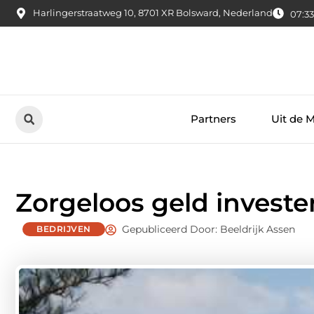
Harlingerstraatweg 10, 8701 XR Bolsward, Nederland
07:33
Partners
Uit de 
Zorgeloos geld invest
Gepubliceerd Door: Beeldrijk Assen
BEDRIJVEN