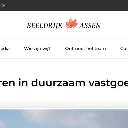
:39
Media
Wie zijn wij?
Ontmoet het team
Con
eren in duurzaam vastgo